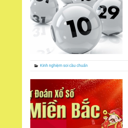
Kinh nghiệm soi cầu chuẩn