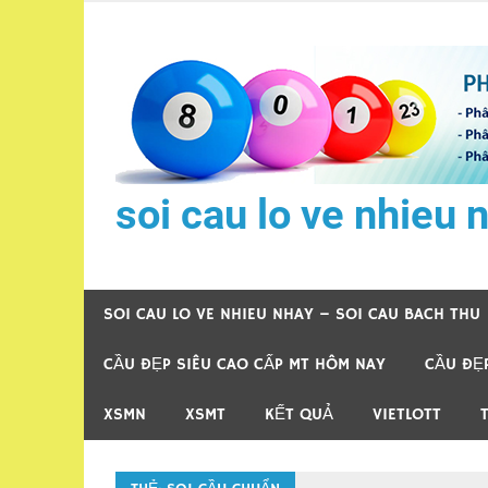
Skip
to
content
soi cau lo ve nhieu 
soi cau lo ve nhieu nhay – soi cau bach thu
SOI CAU LO VE NHIEU NHAY – SOI CAU BACH THU
CẦU ĐẸP SIÊU CAO CẤP MT HÔM NAY
CẦU ĐE
XSMN
XSMT
KẾT QUẢ
VIETLOTT