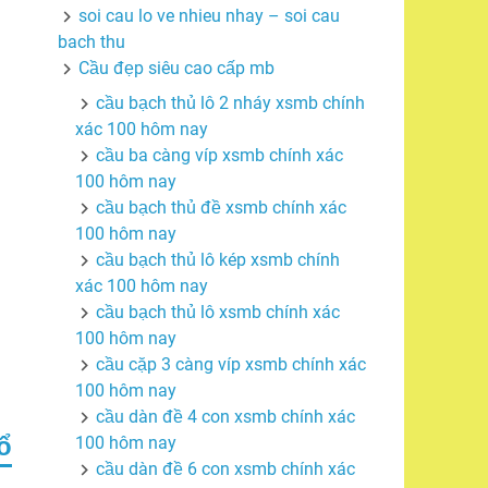
soi cau lo ve nhieu nhay – soi cau
bach thu
Cầu đẹp siêu cao cấp mb
cầu bạch thủ lô 2 nháy xsmb chính
xác 100 hôm nay
cầu ba càng víp xsmb chính xác
100 hôm nay
cầu bạch thủ đề xsmb chính xác
100 hôm nay
cầu bạch thủ lô kép xsmb chính
xác 100 hôm nay
cầu bạch thủ lô xsmb chính xác
100 hôm nay
cầu cặp 3 càng víp xsmb chính xác
100 hôm nay
cầu dàn đề 4 con xsmb chính xác
ổ
100 hôm nay
cầu dàn đề 6 con xsmb chính xác