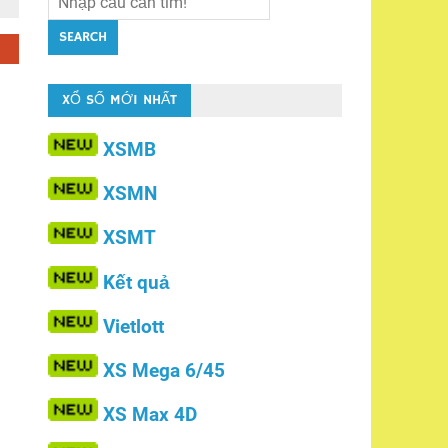
SEARCH
XỔ SỐ MỚI NHẤT
XSMB
XSMN
XSMT
Kết quả
Vietlott
XS Mega 6/45
XS Max 4D