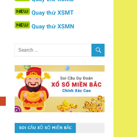
Quay thử XSMT
Quay thử XSMN
SOI CẦU XỔ SỐ MIỀN BẮC