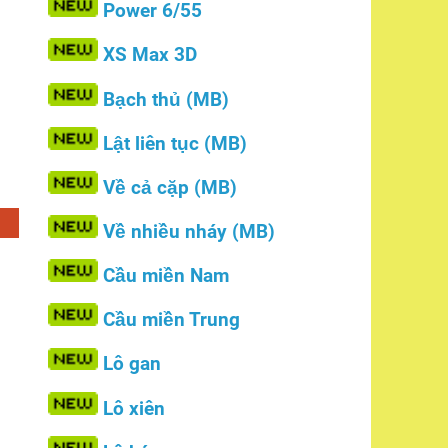
Power 6/55
XS Max 3D
Bạch thủ (MB)
Lật liên tục (MB)
Về cả cặp (MB)
Về nhiều nháy (MB)
Cầu miền Nam
Cầu miền Trung
Lô gan
Lô xiên