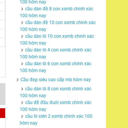
100 hôm nay
cầu dàn đề 8 con xsmb chính xác
100 hôm nay
cầu dàn đề 10 con xsmb chính xác
100 hôm nay
cầu dàn lô 10 con xsmb chính xác
100 hôm nay
cầu dàn lô 4 con xsmb chính xác
100 hôm nay
cầu dàn lô 6 con xsmb chính xác
100 hôm nay
Cầu đẹp siêu cao cấp mb hôm nay
cầu dàn lô 8 con xsmb chính xác
100 hôm nay
cầu đề đầu đuôi xsmb chính xác
100 hôm nay
cầu lô xiên 2 xsmb chính xác 100
hôm nay