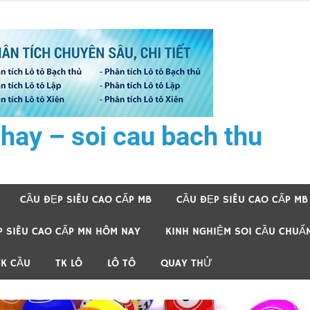
nhay – soi cau bach thu
CẦU ĐẸP SIÊU CAO CẤP MB
CẦU ĐẸP SIÊU CAO CẤP M
̣P SIÊU CAO CẤP MN HÔM NAY
KINH NGHIỆM SOI CẦU CHUẨ
TK CẦU
TK LÔ
LÔ TÔ
QUAY THỬ