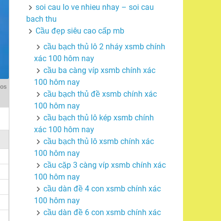
soi cau lo ve nhieu nhay – soi cau
bach thu
Cầu đẹp siêu cao cấp mb
cầu bạch thủ lô 2 nháy xsmb chính
xác 100 hôm nay
cầu ba càng víp xsmb chính xác
100 hôm nay
cầu bạch thủ đề xsmb chính xác
100 hôm nay
cầu bạch thủ lô kép xsmb chính
xác 100 hôm nay
cầu bạch thủ lô xsmb chính xác
100 hôm nay
cầu cặp 3 càng víp xsmb chính xác
100 hôm nay
cầu dàn đề 4 con xsmb chính xác
100 hôm nay
cầu dàn đề 6 con xsmb chính xác