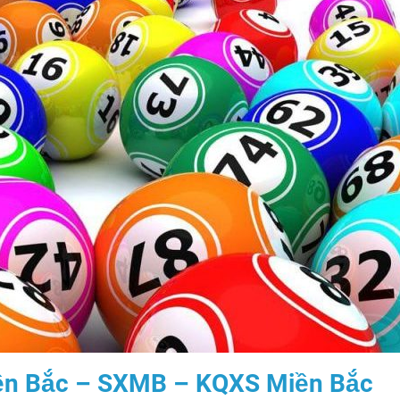
n Bắc – SXMB – KQXS Miền Bắc