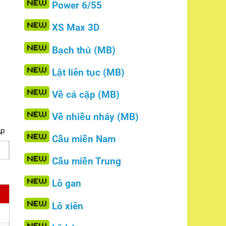
Power 6/55
XS Max 3D
Bạch thủ (MB)
Lật liên tục (MB)
Về cả cặp (MB)
Về nhiều nháy (MB)
Cầu miền Nam
Cầu miền Trung
Lô gan
Lô xiên