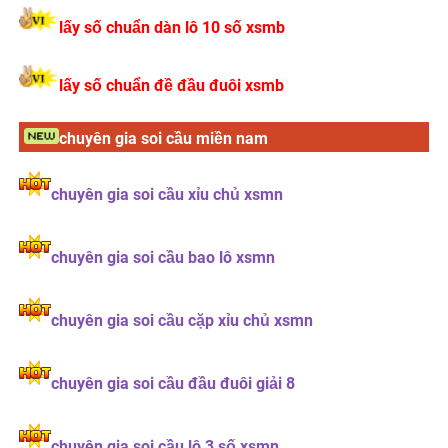
lấy số chuẩn dàn lô 10 số xsmb
lấy số chuẩn đề đầu đuôi xsmb
chuyên gia soi cầu miền nam
chuyên gia soi cầu xỉu chủ xsmn
chuyên gia soi cầu bao lô xsmn
chuyên gia soi cầu cặp xỉu chủ xsmn
chuyên gia soi cầu đầu đuôi giải 8
chuyên gia soi cầu lô 3 số xsmn