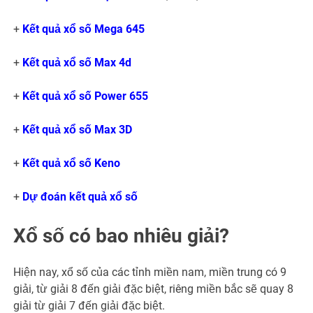
+
Kết quả xổ số Mega 645
+
Kết quả xổ số Max 4d
+
Kết quả xổ số Power 655
+
Kết quả xổ số Max 3D
+
Kết quả xổ số Keno
+
Dự đoán kết quả xổ số
Xổ số có bao nhiêu giải?
Hiện nay, xổ số của các tỉnh miền nam, miền trung có 9
giải, từ giải 8 đến giải đặc biệt, riêng miền bắc sẽ quay 8
giải từ giải 7 đến giải đặc biệt.