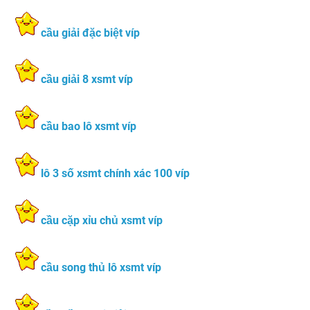
cầu giải đặc biệt víp
cầu giải 8 xsmt víp
cầu bao lô xsmt víp
lô 3 số xsmt chính xác 100 víp
cầu cặp xỉu chủ xsmt víp
cầu song thủ lô xsmt víp