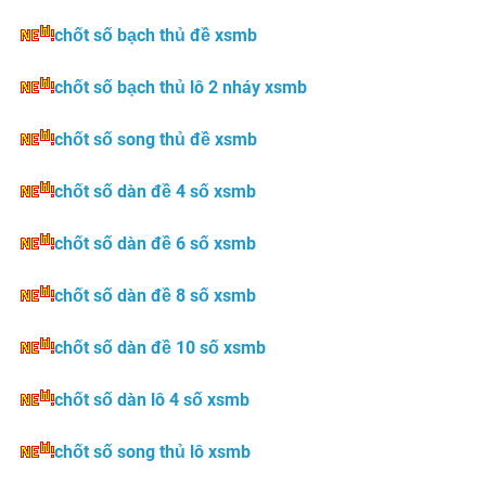
chốt số bạch thủ đề xsmb
chốt số bạch thủ lô 2 nháy xsmb
chốt số song thủ đề xsmb
chốt số dàn đề 4 số xsmb
chốt số dàn đề 6 số xsmb
chốt số dàn đề 8 số xsmb
chốt số dàn đề 10 số xsmb
chốt số dàn lô 4 số xsmb
chốt số song thủ lô xsmb