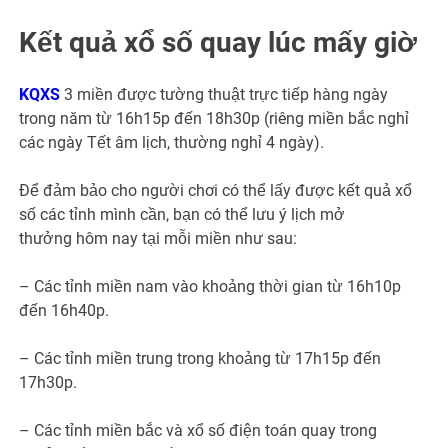
Kết quả xổ số quay lúc mấy giờ
KQXS
3 miền được tường thuật trực tiếp hàng ngày
trong năm từ 16h15p đến 18h30p (riêng miền bắc nghỉ
các ngày Tết âm lịch, thường nghỉ 4 ngày).
Để đảm bảo cho người chơi có thể lấy được kết quả xổ
số các tỉnh mình cần, bạn có thể lưu ý lịch mở
thưởng hôm nay tại mỗi miền như sau:
– Các tỉnh miền nam vào khoảng thời gian từ 16h10p
đến 16h40p.
– Các tỉnh miền trung trong khoảng từ 17h15p đến
17h30p.
– Các tỉnh miền bắc và xổ số điện toán quay trong