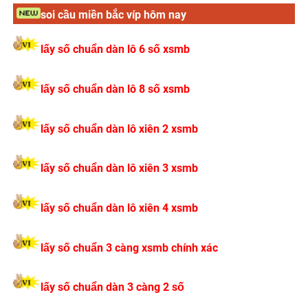
soi cầu miền bắc víp hôm nay
lấy số chuẩn dàn lô 6 số xsmb
lấy số chuẩn dàn lô 8 số xsmb
lấy số chuẩn dàn lô xiên 2 xsmb
lấy số chuẩn dàn lô xiên 3 xsmb
lấy số chuẩn dàn lô xiên 4 xsmb
lấy số chuẩn 3 càng xsmb chính xác
lấy số chuẩn dàn 3 càng 2 số