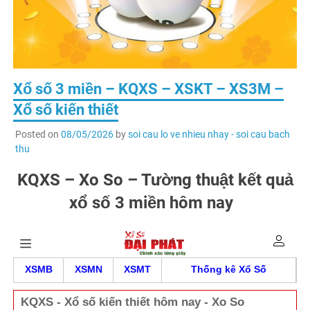
Xổ số 3 miền – KQXS – XSKT – XS3M –
Xổ số kiến thiết
Posted on
08/05/2026
by
soi cau lo ve nhieu nhay - soi cau bach
thu
KQXS – Xo So – Tường thuật kết quả
xổ số 3 miền hôm nay