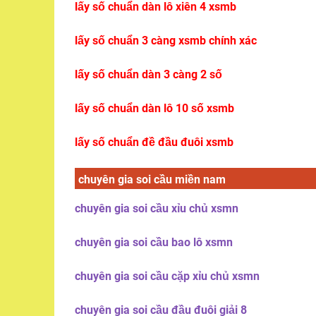
lấy số chuẩn dàn lô xiên 4 xsmb
lấy số chuẩn 3 càng xsmb chính xác
lấy số chuẩn dàn 3 càng 2 số
lấy số chuẩn dàn lô 10 số xsmb
lấy số chuẩn đề đầu đuôi xsmb
chuyên gia soi cầu miền nam
chuyên gia soi cầu xỉu chủ xsmn
chuyên gia soi cầu bao lô xsmn
chuyên gia soi cầu cặp xỉu chủ xsmn
chuyên gia soi cầu đầu đuôi giải 8