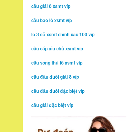
cầu giải 8 xsmt víp
cầu bao lô xsmt víp
lô 3 số xsmt chính xác 100 víp
cầu cặp xỉu chủ xsmt víp
cầu song thủ lô xsmt víp
cầu đầu đuôi giải 8 víp
cầu đầu đuôi đặc biệt víp
cầu giải đặc biệt víp