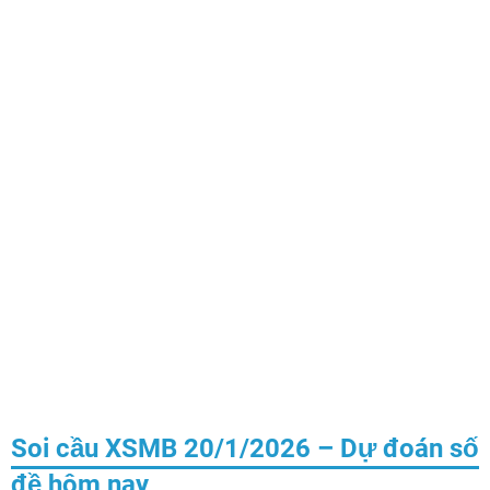
Soi cầu XSMB 20/1/2026 – Dự đoán số
đề hôm nay