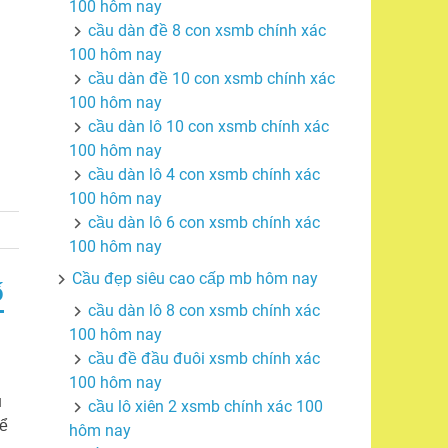
100 hôm nay
cầu dàn đề 8 con xsmb chính xác
100 hôm nay
cầu dàn đề 10 con xsmb chính xác
100 hôm nay
cầu dàn lô 10 con xsmb chính xác
100 hôm nay
cầu dàn lô 4 con xsmb chính xác
100 hôm nay
cầu dàn lô 6 con xsmb chính xác
100 hôm nay
Cầu đẹp siêu cao cấp mb hôm nay
ố
cầu dàn lô 8 con xsmb chính xác
100 hôm nay
cầu đề đầu đuôi xsmb chính xác
100 hôm nay
u
cầu lô xiên 2 xsmb chính xác 100
để
hôm nay