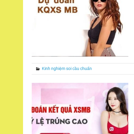
Kinh nghiệm soi cầu chuẩn