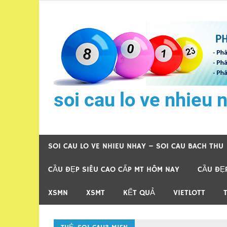
Skip
to
content
soi cau lo ve nhieu 
soi cau lo ve nhieu nhay – soi cau bach thu
SOI CAU LO VE NHIEU NHAY – SOI CAU BACH THU
CẦU ĐẸP SIÊU CAO CẤP MT HÔM NAY
CẦU ĐE
XSMN
XSMT
KẾT QUẢ
VIETLOTT