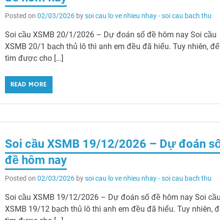
Posted on
02/03/2026
by
soi cau lo ve nhieu nhay - soi cau bach thu
Soi cầu XSMB 20/1/2026 – Dự đoán số đề hôm nay Soi cầu
XSMB 20/1 bạch thủ lô thì anh em đều đã hiểu. Tuy nhiên, để
tìm được cho […]
READ MORE
Soi cầu XSMB 19/12/2026 – Dự đoán s
đề hôm nay
Posted on
02/03/2026
by
soi cau lo ve nhieu nhay - soi cau bach thu
Soi cầu XSMB 19/12/2026 – Dự đoán số đề hôm nay Soi cầ
XSMB 19/12 bạch thủ lô thì anh em đều đã hiểu. Tuy nhiên, 