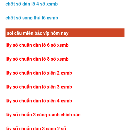
chốt số dàn lô 4 số xsmb
chốt số song thủ lô xsmb
soi cầu miền bắc víp hôm nay
lấy số chuẩn dàn lô 6 số xsmb
lấy số chuẩn dàn lô 8 số xsmb
lấy số chuẩn dàn lô xiên 2 xsmb
lấy số chuẩn dàn lô xiên 3 xsmb
lấy số chuẩn dàn lô xiên 4 xsmb
lấy số chuẩn 3 càng xsmb chính xác
lấy số chuẩn dàn 3 càng 2 số