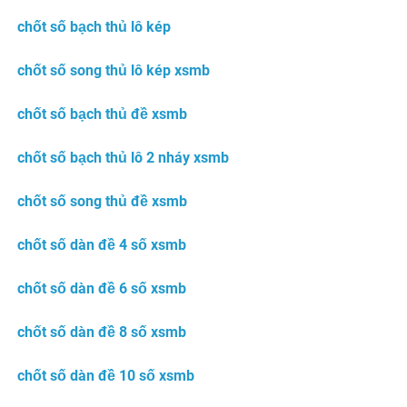
chốt số bạch thủ lô kép
chốt số song thủ lô kép xsmb
chốt số bạch thủ đề xsmb
chốt số bạch thủ lô 2 nháy xsmb
chốt số song thủ đề xsmb
chốt số dàn đề 4 số xsmb
chốt số dàn đề 6 số xsmb
chốt số dàn đề 8 số xsmb
chốt số dàn đề 10 số xsmb