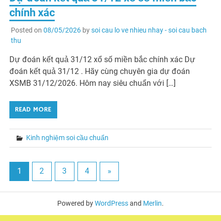
chính xác
Posted on
08/05/2026
by
soi cau lo ve nhieu nhay - soi cau bach
thu
Dự đoán kết quả 31/12 xổ số miền bắc chính xác Dự
đoán kết quả 31/12 . Hãy cùng chuyên gia dự đoán
XSMB 31/12/2026. Hôm nay siêu chuẩn với […]
READ MORE
Kinh nghiệm soi cầu chuẩn
1
2
3
4
»
Powered by
WordPress
and
Merlin
.