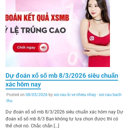
Dự đoán xổ số mb 8/3/2026 siêu chuẩn
xác hôm nay
Posted on
08/05/2026
by
soi cau lo ve nhieu nhay - soi cau bach
thu
Dự đoán xổ số mb 8/3/2026 siêu chuẩn xác hôm nay Dự
đoán xổ số mb 8/3 Bạn không tự lựa chọn được thì có
thể chơi nó. Chắc chắn […]