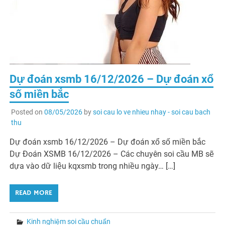
Dự đoán xsmb 16/12/2026 – Dự đoán xổ
số miền bắc
Posted on
08/05/2026
by
soi cau lo ve nhieu nhay - soi cau bach
thu
Dự đoán xsmb 16/12/2026 – Dự đoán xổ số miền bắc
Dự Đoán XSMB 16/12/2026 – Các chuyên soi cầu MB sẽ
dựa vào dữ liệu kqxsmb trong nhiều ngày… […]
READ MORE
Kinh nghiệm soi cầu chuẩn