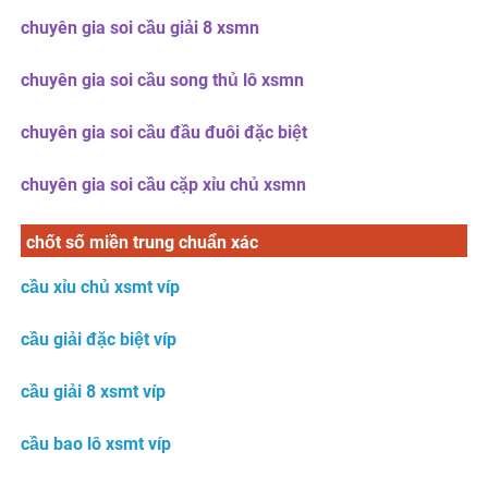
chuyên gia soi cầu giải 8 xsmn
chuyên gia soi cầu song thủ lô xsmn
chuyên gia soi cầu đầu đuôi đặc biệt
chuyên gia soi cầu cặp xỉu chủ xsmn
chốt số miền trung chuẩn xác
cầu xỉu chủ xsmt víp
cầu giải đặc biệt víp
cầu giải 8 xsmt víp
cầu bao lô xsmt víp