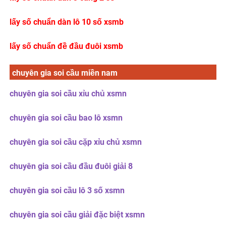
lấy số chuẩn dàn lô 10 số xsmb
lấy số chuẩn đề đầu đuôi xsmb
chuyên gia soi cầu miền nam
chuyên gia soi cầu xỉu chủ xsmn
chuyên gia soi cầu bao lô xsmn
chuyên gia soi cầu cặp xỉu chủ xsmn
chuyên gia soi cầu đầu đuôi giải 8
chuyên gia soi cầu lô 3 số xsmn
chuyên gia soi cầu giải đặc biệt xsmn