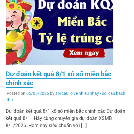
Dự đoán kết quả 8/1 xổ số miền bắc
chính xác
Posted on
05/05/2026
by
soi cau lo ve nhieu nhay - soi cau bach
thu
Dự đoán kết quả 8/1 xổ số miền bắc chính xác Dự đoán
kết quả 8/1 . Hãy cùng chuyên gia dự đoán XSMB
8/1/2026. Hôm nay siêu chuẩn với […]