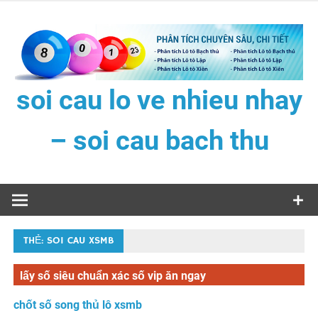
Skip
to
content
soi cau lo ve nhieu nhay
– soi cau bach thu
soi cau lo ve nhieu nhay – soi cau bach thu
THẺ:
SOI CAU XSMB
lấy số siêu chuẩn xác số vip ăn ngay
chốt số song thủ lô xsmb