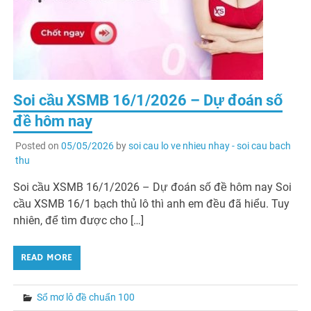
Soi cầu XSMB 16/1/2026 – Dự đoán số
đề hôm nay
Posted on
05/05/2026
by
soi cau lo ve nhieu nhay - soi cau bach
thu
Soi cầu XSMB 16/1/2026 – Dự đoán số đề hôm nay Soi
cầu XSMB 16/1 bạch thủ lô thì anh em đều đã hiểu. Tuy
nhiên, để tìm được cho […]
READ MORE
Sổ mơ lô đề chuẩn 100