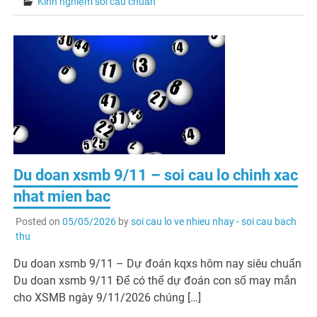
Kinh nghiệm soi cầu chuẩn
Du doan xsmb 9/11 – soi cau lo chinh xac
nhat mien bac
Posted on
05/05/2026
by
soi cau lo ve nhieu nhay - soi cau bach
thu
Du doan xsmb 9/11 – Dự đoán kqxs hôm nay siêu chuẩn
Du doan xsmb 9/11 Để có thể dự đoán con số may mắn
cho XSMB ngày 9/11/2026 chúng […]