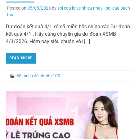
Posted on
05/05/2026
by
soi cau lo ve nhieu nhay - soi cau bach
thu
Dự đoán kết quả 4/1 xổ số miền bắc chính xác Dự đoán
kết quả 4/1 . Hãy cùng chuyên gia dự đoán XSMB
4/1/2026. Hôm nay siêu chuẩn với […]
READ MORE
Sổ mơ lô đề chuẩn 100