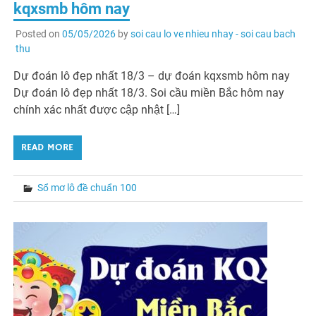
kqxsmb hôm nay
Posted on
05/05/2026
by
soi cau lo ve nhieu nhay - soi cau bach
thu
Dự đoán lô đẹp nhất 18/3 – dự đoán kqxsmb hôm nay
Dự đoán lô đẹp nhất 18/3. Soi cầu miền Bắc hôm nay
chính xác nhất được cập nhật […]
READ MORE
Sổ mơ lô đề chuẩn 100