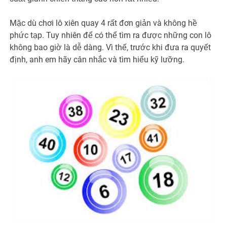
Mặc dù chơi lô xiên quay 4 rất đơn giản và không hề
phức tạp. Tuy nhiên để có thể tìm ra được những con lô
không bao giờ là dễ dàng. Vì thế, trước khi đưa ra quyết
định, anh em hãy cân nhắc và tìm hiểu kỹ lưỡng.