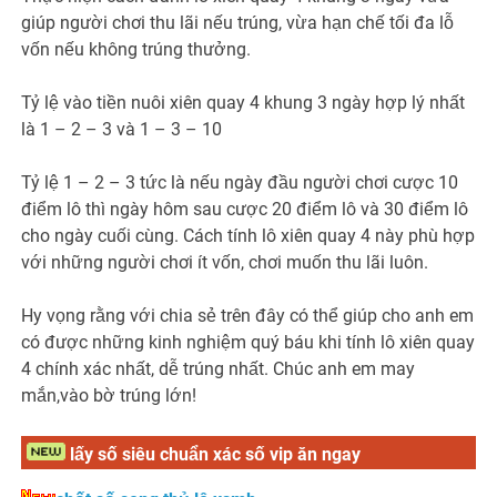
giúp người chơi thu lãi nếu trúng, vừa hạn chế tối đa lỗ
vốn nếu không trúng thưởng.
Tỷ lệ vào tiền nuôi xiên quay 4 khung 3 ngày hợp lý nhất
là 1 – 2 – 3 và 1 – 3 – 10
Tỷ lệ 1 – 2 – 3 tức là nếu ngày đầu người chơi cược 10
điểm lô thì ngày hôm sau cược 20 điểm lô và 30 điểm lô
cho ngày cuối cùng. Cách tính lô xiên quay 4 này phù hợp
với những người chơi ít vốn, chơi muốn thu lãi luôn.
Hy vọng rằng với chia sẻ trên đây có thể giúp cho anh em
có được những kinh nghiệm quý báu khi tính lô xiên quay
4 chính xác nhất, dễ trúng nhất. Chúc anh em may
mắn,vào bờ trúng lớn!
lấy số siêu chuẩn xác số vip ăn ngay