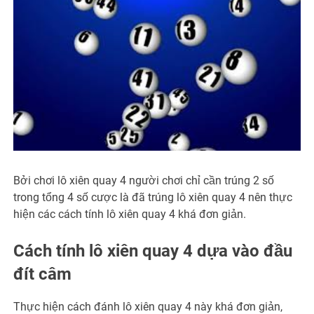
Bởi chơi lô xiên quay 4 người chơi chỉ cần trúng 2 số
trong tổng 4 số cược là đã trúng lô xiên quay 4 nên thực
hiện các cách tính lô xiên quay 4 khá đơn giản.
Cách tính lô xiên quay 4 dựa vào đầu
đít câm
Thực hiện cách đánh lô xiên quay 4 này khá đơn giản,