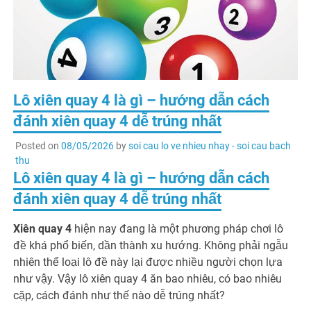
Lô xiên quay 4 là gì – hướng dẫn cách
đánh xiên quay 4 dễ trúng nhất
Posted on
08/05/2026
by
soi cau lo ve nhieu nhay - soi cau bach
thu
Lô xiên quay 4 là gì – hướng dẫn cách
đánh xiên quay 4 dễ trúng nhất
Xiên quay 4
hiện nay đang là một phương pháp chơi lô
đề khá phổ biến, dần thành xu hướng. Không phải ngẫu
nhiên thể loại lô đề này lại được nhiều người chọn lựa
như vậy. Vậy lô xiên quay 4 ăn bao nhiêu, có bao nhiêu
cặp, cách đánh như thế nào dễ trúng nhất?