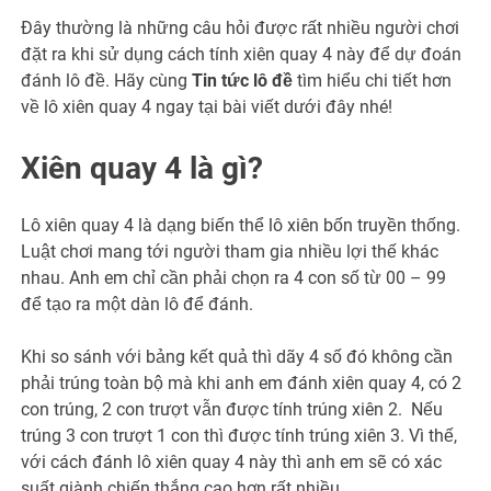
Đây thường là những câu hỏi được rất nhiều người chơi
đặt ra khi sử dụng cách tính xiên quay 4 này để dự đoán
đánh lô đề. Hãy cùng
Tin tức lô đề
tìm hiểu chi tiết hơn
về lô xiên quay 4 ngay tại bài viết dưới đây nhé!
Xiên quay 4 là gì?
Lô xiên quay 4 là dạng biến thể lô xiên bốn truyền thống.
Luật chơi mang tới người tham gia nhiều lợi thế khác
nhau. Anh em chỉ cần phải chọn ra 4 con số từ 00 – 99
để tạo ra một dàn lô để đánh.
Khi so sánh với bảng kết quả thì dãy 4 số đó không cần
phải trúng toàn bộ mà khi anh em đánh xiên quay 4, có 2
con trúng, 2 con trượt vẫn được tính trúng xiên 2. Nếu
trúng 3 con trượt 1 con thì được tính trúng xiên 3. Vì thế,
với cách đánh lô xiên quay 4 này thì anh em sẽ có xác
suất giành chiến thắng cao hơn rất nhiều.